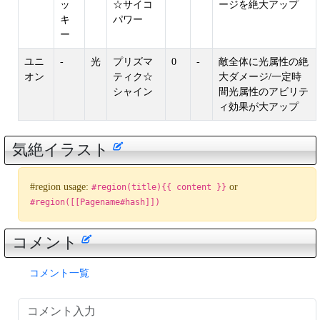
ッ
☆サイコ
ージを絶大アップ
キ
パワー
ー
ユニ
-
光
プリズマ
0
-
敵全体に光属性の絶
オン
ティク☆
大ダメージ/一定時
シャイン
間光属性のアビリテ
ィ効果が大アップ
気絶イラスト
#region usage:
or
#region(title){{ content }}
#region([[Pagename#hash]])
コメント
コメント一覧