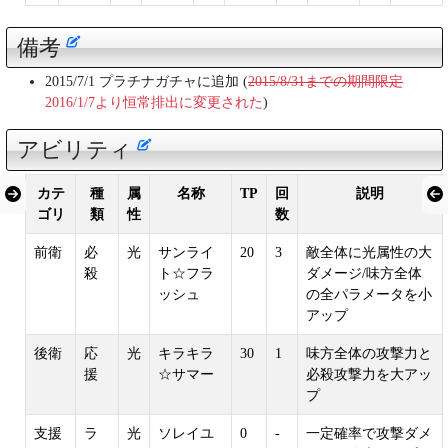
備考
2015/7/1 プラチナガチャに追加 (
2015/8/31までの期間限定
2016/1/7より恒常排出に変更された
)
アビリティ
カテ
種
属
名称
TP
回
説明
ゴリ
類
性
数
前衛
必
光
サンライ
20
3
敵全体に光属性の大
殺
ト☆フラ
ダメージ/味方全体
ッシュ
の全パラメータを小
アップ
後衛
応
光
キラキラ
30
1
味方全体の攻撃力と
援
☆サマー
必殺攻撃力を大アッ
プ
支援
ラ
光
ソレイユ
0
-
一定確率で攻撃ダメ