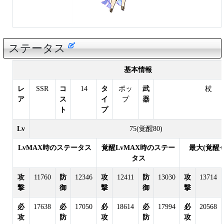
ステータス
基本情報
レ
SSR
コ
14
タ
ポッ
武
杖
ア
ス
イ
プ
器
ト
プ
Lv
75(覚醒80)
LvMAX時のステータス
覚醒LvMAX時のステー
最大(覚醒
タス
攻
11760
防
12346
攻
12411
防
13030
攻
13714
撃
御
撃
御
撃
必
17638
必
17050
必
18614
必
17994
必
20568
攻
防
攻
防
攻