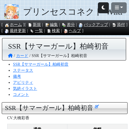
プリンセスコネクト Wiki
ホーム
新規
編集
差分
バックアップ
添付
最終更新
一覧
検索
ヘルプ
SSR【サマーガール】柏崎初音
カード
SSR【サマーガール】柏崎初音
SSR【サマーガール】柏崎初音
ステータス
備考
アビリティ
気絶イラスト
コメント
SSR【サマーガール】柏崎初音
CV.大橋彩香